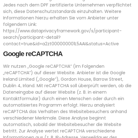
Jedes nach dem DPF zertifizierte Unternehmen verpflichtet
sich, diese Datenschutzstandards einzuhalten. Weitere
Informationen hierzu erhalten Sie vom Anbieter unter
folgendem Link:
https://www.dataprivacyframework.gov/s/participant-
search/participant-detail?
contact=true&id=a2zt000000001L5AAI&status=Active
Google reCAPTCHA
Wir nutzen „Google reCAPTCHA“ (im Folgenden
„reCAPTCHA“) auf dieser Website. Anbieter ist die Google
Ireland Limited („Google“), Gordon House, Barrow Street,
Dublin 4, Irland. Mit reCAPTCHA soll überprüft werden, ob die
Dateneingabe auf dieser Website (z. B. in einem
Kontaktformular) durch einen Menschen oder durch ein
automatisiertes Programm erfolgt. Hierzu analysiert
reCAPTCHA das Verhalten des Websitebesuchers anhand
verschiedener Merkmale. Diese Analyse beginnt
automatisch, sobald der Websitebesucher die Website
betritt. Zur Analyse wertet reCAPTCHA verschiedene
Informationen aus (z. B. IP-Adresse, Verweildauer des